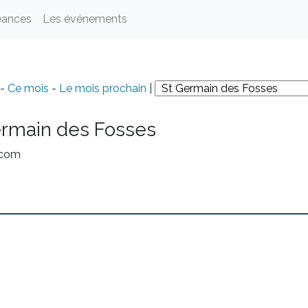
éances
Les événements
-
Ce mois
-
Le mois prochain
|
ermain des Fosses
.com